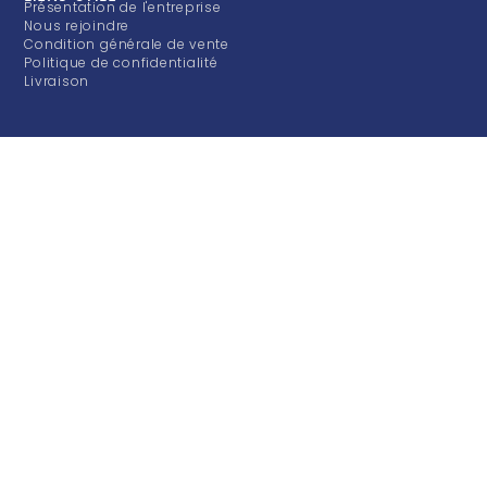
Présentation de l'entreprise
Nous rejoindre
Condition générale de vente
Politique de confidentialité
Livraison