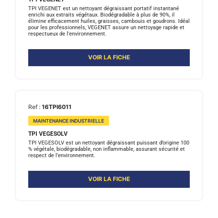
TPI VEGENET est un nettoyant dégraissant portatif instantané
enrichi aux extraits végétaux. Biodégradable à plus de 90%, il
élimine efficacement huiles, graisses, cambouis et goudrons. Idéal
pour les professionnels, VEGENET assure un nettoyage rapide et
respectueux de l'environnement.
VOIR LA FICHE
Ref :
16TPI6011
MAINTENANCE INDUSTRIELLE
TPI VEGESOLV
TPI VEGESOLV est un nettoyant dégraissant puissant d’origine 100
% végétale, biodégradable, non inflammable, assurant sécurité et
respect de l’environnement.
VOIR LA FICHE