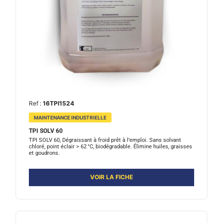
Ref :
16TPI1524
MAINTENANCE INDUSTRIELLE
TPI SOLV 60
TPI SOLV 60, Dégraissant à froid prêt à l’emploi. Sans solvant
chloré, point éclair > 62 °C, biodégradable. Élimine huiles, graisses
et goudrons.
VOIR LA FICHE