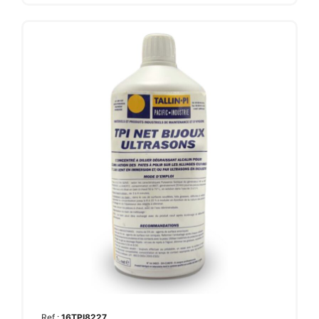
Ref :
16TPI8227