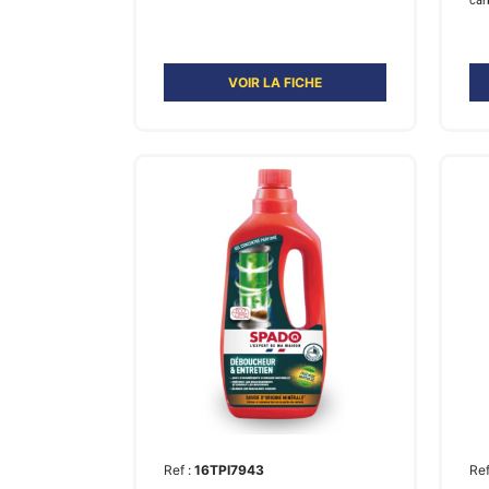
car
VOIR LA FICHE
Ref :
16TPI7943
Ref