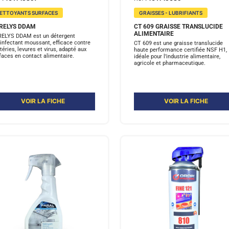
ETTOYANTS SURFACES
GRAISSES - LUBRIFIANTS
RELYS DDAM
CT 609 GRAISSE TRANSLUCIDE
ALIMENTAIRE
ELYS DDAM est un détergent
infectant moussant, efficace contre
CT 609 est une graisse translucide
téries, levures et virus, adapté aux
haute performance certifiée NSF H1,
faces en contact alimentaire.
idéale pour l’industrie alimentaire,
agricole et pharmaceutique.
VOIR LA FICHE
VOIR LA FICHE