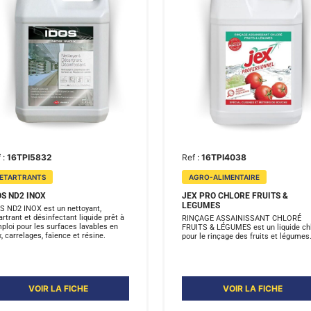
 :
16TPI5832
Ref :
16TPI4038
ETARTRANTS
AGRO-ALIMENTAIRE
OS ND2 INOX
JEX PRO CHLORE FRUITS &
LEGUMES
S ND2 INOX est un nettoyant,
artrant et désinfectant liquide prêt à
RINÇAGE ASSAINISSANT CHLORÉ
mploi pour les surfaces lavables en
FRUITS & LÉGUMES est un liquide ch
x, carrelages, faïence et résine.
pour le rinçage des fruits et légumes
VOIR LA FICHE
VOIR LA FICHE