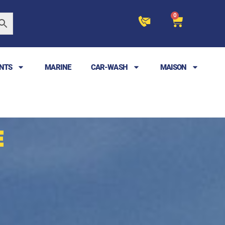
0
NTS
MARINE
CAR-WASH
MAISON
E