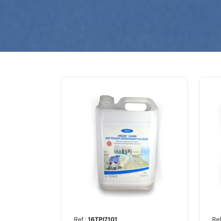
Ref :
16TPI7101
Ref