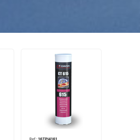
Ref :
16TPI4161