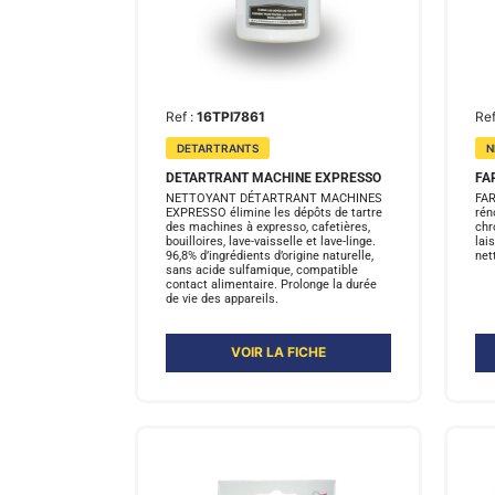
Ref :
16TPI7861
Ref
DETARTRANTS
N
DETARTRANT MACHINE EXPRESSO
FA
NETTOYANT DÉTARTRANT MACHINES
FAR
EXPRESSO élimine les dépôts de tartre
rén
des machines à expresso, cafetières,
chr
bouilloires, lave-vaisselle et lave-linge.
lai
96,8% d’ingrédients d’origine naturelle,
net
sans acide sulfamique, compatible
contact alimentaire. Prolonge la durée
de vie des appareils.
VOIR LA FICHE