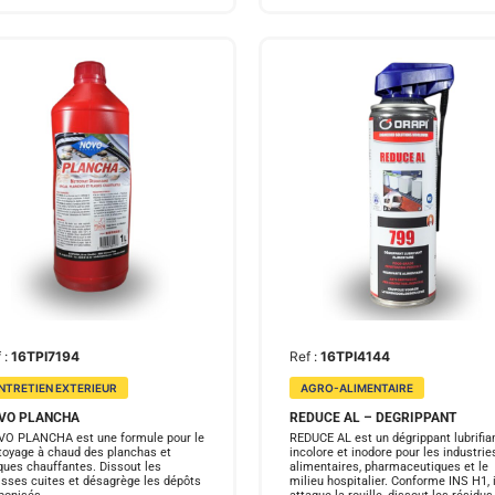
 :
16TPI7194
Ref :
16TPI4144
NTRETIEN EXTERIEUR
AGRO-ALIMENTAIRE
VO PLANCHA
REDUCE AL – DEGRIPPANT
O PLANCHA est une formule pour le
REDUCE AL est un dégrippant lubrifia
toyage à chaud des planchas et
incolore et inodore pour les industrie
ques chauffantes. Dissout les
alimentaires, pharmaceutiques et le
isses cuites et désagrège les dépôts
milieu hospitalier. Conforme INS H1, i