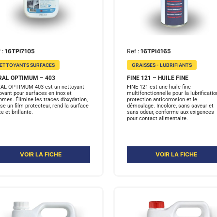
 :
16TPI7105
Ref :
16TPI4165
ETTOYANTS SURFACES
GRAISSES - LUBRIFIANTS
RAL OPTIMUM – 403
FINE 121 – HUILE FINE
AL OPTIMUM 403 est un nettoyant
FINE 121 est une huile fine
ovant pour surfaces en inox et
multifonctionnelle pour la lubrification
omes. Élimine les traces d’oxydation,
protection anticorrosion et le
sse un film protecteur, rend la surface
démoulage. Incolore, sans saveur et
te et brillante.
sans odeur, conforme aux exigences
pour contact alimentaire.
VOIR LA FICHE
VOIR LA FICHE