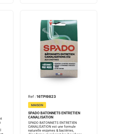
Ref :
16TPI9823
MAISON
SPADO BATONNETS ENTRETIEN
CANALISATION
nt
s
SPADO BATONNETS ENTRETIEN
CANALISATION est une formule
l
naturelle enzymes & bactéries,