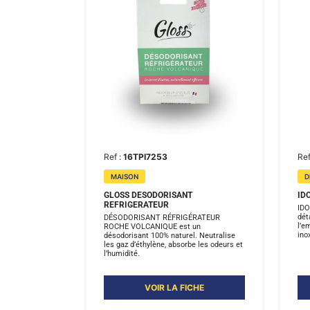
Ref :
16TPI7253
Ref
MAISON
D
GLOSS DESODORISANT
ID
REFRIGERATEUR
IDO
dét
DÉSODORISANT RÉFRIGÉRATEUR
l’e
ROCHE VOLCANIQUE est un
ino
désodorisant 100% naturel. Neutralise
les gaz d’éthylène, absorbe les odeurs et
l’humidité.
VOIR LA FICHE