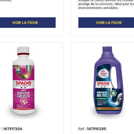
bonisés.
attaque la rouille, dissout les résidus
protège de la corrosion. Idéal pour le
environnements sensibles.
VOIR LA FICHE
VOIR LA FICHE
 :
16TPI7304
Ref :
16TPI5295