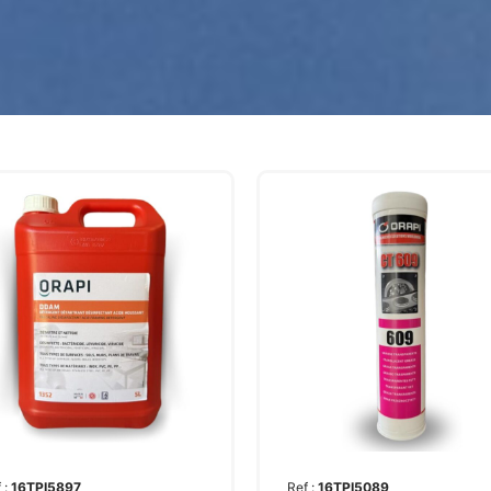
 :
16TPI5897
Ref :
16TPI5089