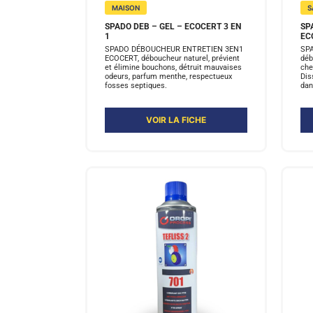
MAISON
S
SPADO DEB – GEL – ECOCERT 3 EN
SP
1
EC
SPADO DÉBOUCHEUR ENTRETIEN 3EN1
SP
ECOCERT, déboucheur naturel, prévient
déb
et élimine bouchons, détruit mauvaises
che
odeurs, parfum menthe, respectueux
Dis
fosses septiques.
dan
VOIR LA FICHE