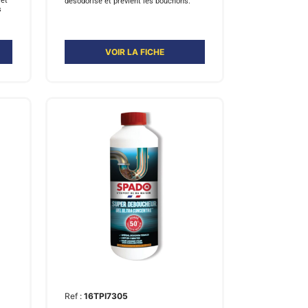
 et
désodorise et prévient les bouchons.
s
VOIR LA FICHE
Ref :
16TPI7305