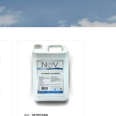
Ref :
16TPI1588