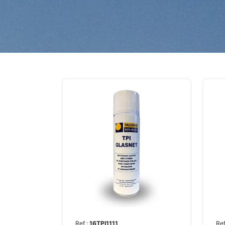
Ref :
16TPI1111
Ref