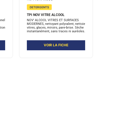
DETERGENTS
TPI NOV VITRE ALCOOL
nnel
NOV’ ALCOOL VITRES ET SURFACES
MODERNES, nettoyant polyvalent, nettoie
tion
vitres, glaces, miroirs, pare-brise. Sèche
instantanément, sans traces ni auréoles.
VOIR LA FICHE