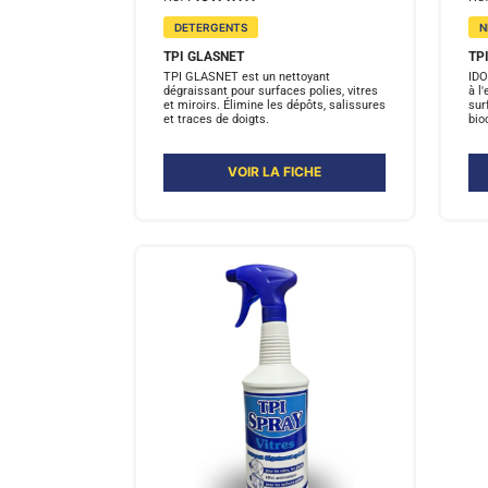
DETERGENTS
N
TPI GLASNET
TP
TPI GLASNET est un nettoyant
IDO
dégraissant pour surfaces polies, vitres
à l
et miroirs. Élimine les dépôts, salissures
sur
et traces de doigts.
bio
VOIR LA FICHE