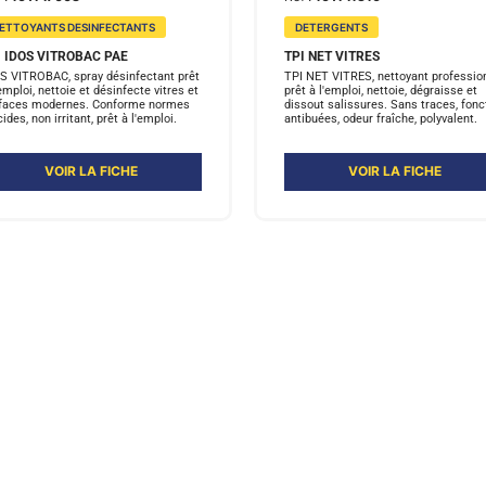
ETTOYANTS DESINFECTANTS
DETERGENTS
I IDOS VITROBAC PAE
TPI NET VITRES
S VITROBAC, spray désinfectant prêt
TPI NET VITRES, nettoyant professio
'emploi, nettoie et désinfecte vitres et
prêt à l'emploi, nettoie, dégraisse et
faces modernes. Conforme normes
dissout salissures. Sans traces, fonc
cides, non irritant, prêt à l'emploi.
antibuées, odeur fraîche, polyvalent.
VOIR LA FICHE
VOIR LA FICHE