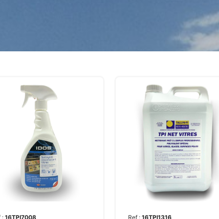
 :
16TPI7008
Ref :
16TPI1316