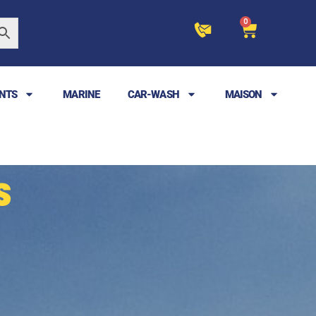
0
NTS
MARINE
CAR-WASH
MAISON
S