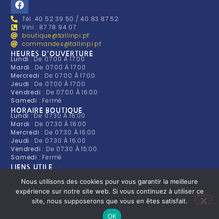
Tél. 40 52 39 50 / 40 83 87 52
Vini : 87 78 94 07
boutique@tallinpi.pf
commandes@tallinpi.pf
HEURES D'OUVERTURE
Lundi
: De 07:00 À 17:00
Mardi
: De 07:00 À 17:00
Mercredi
: De 07:00 À 17:00
Jeudi
: De 07:00 À 17:00
Vendredi
: De 07:00 À 16:00
Samedi
: Fermé
HORAIRE BOUTIQUE
Lundi
: De 07:30 À 16:00
Mardi
: De 07:30 À 16:00
Mercredi
: De 07:30 À 16:00
Jeudi
: De 07:30 À 16:00
Vendredi
: De 07:30 À 15:00
Samedi
: Fermé
LIENS UTILE
Présentation de l'entreprise
Nous rejoindre
Nous utilisons des cookies pour vous garantir la meilleure
Condition générale de vente
expérience sur notre site web. Si vous continuez à utiliser ce
Politique de confidentialité
site, nous supposerons que vous en êtes satisfait.
Livraison
OK