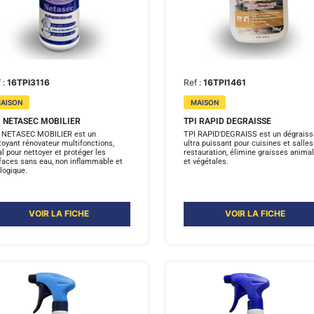
 :
16TPI3116
Ref :
16TPI1461
AISON
MAISON
I NETASEC MOBILIER
TPI RAPID DEGRAISSE
 NETASEC MOBILIER est un
TPI RAPID'DEGRAISS est un dégraiss
toyant rénovateur multifonctions,
ultra puissant pour cuisines et salles
al pour nettoyer et protéger les
restauration, élimine graisses anima
faces sans eau, non inflammable et
et végétales.
logique.
VOIR LA FICHE
VOIR LA FICHE