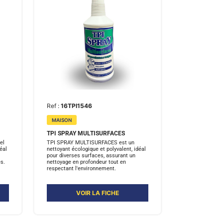
Ref :
16TPI1546
MAISON
TPI SPRAY MULTISURFACES
el
TPI SPRAY MULTISURFACES est un
éal
nettoyant écologique et polyvalent, idéal
pour diverses surfaces, assurant un
s.
nettoyage en profondeur tout en
respectant l'environnement.
VOIR LA FICHE