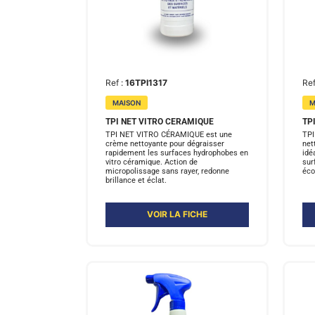
Ref :
16TPI1317
Ref
MAISON
M
TPI NET VITRO CERAMIQUE
TP
TPI NET VITRO CÉRAMIQUE est une
TPI
crème nettoyante pour dégraisser
net
rapidement les surfaces hydrophobes en
idé
vitro céramique. Action de
sur
micropolissage sans rayer, redonne
éco
brillance et éclat.
VOIR LA FICHE