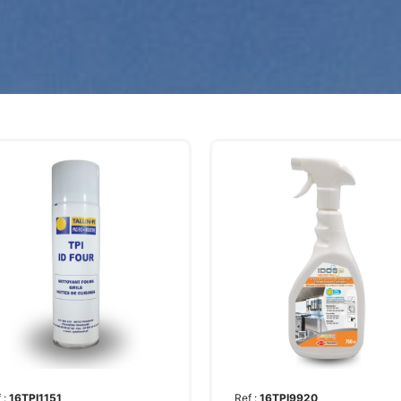
 :
16TPI1151
Ref :
16TPI9920