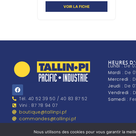
VOIR LA FICHE
HEURES D
Lundi
: De 0
Mardi
: De 0
Mercredi
: 
Jeudi
: De 0
Vendredi
: 
Tél. 40 52 39 50 / 40 83 87 52
Samedi
: F
Vini : 87 78 94 07
boutique@tallinpi.pf
commandes@tallinpi.pf
Nous utilisons des cookies pour vous garantir la meill