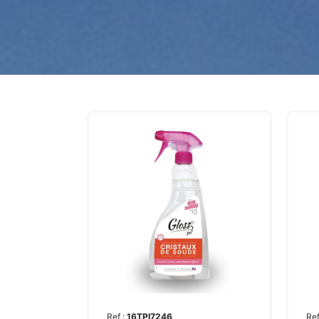
Ref :
16TPI7246
Ref