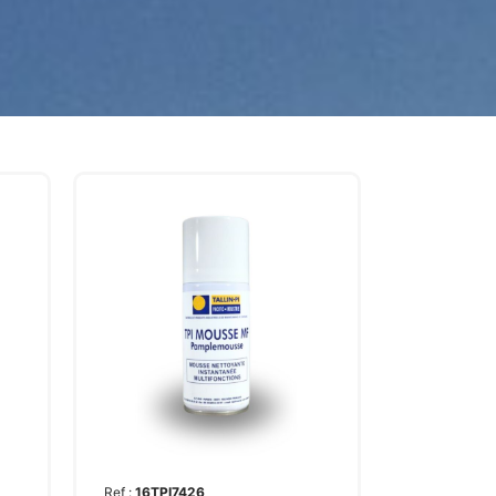
Ref :
16TPI7426