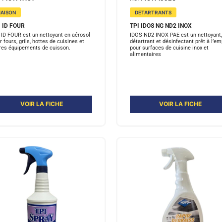
AISON
DETARTRANTS
I ID FOUR
TPI IDOS NG ND2 INOX
 ID FOUR est un nettoyant en aérosol
IDOS ND2 INOX PAE est un nettoyant,
r fours, grils, hottes de cuisines et
détartrant et désinfectant prêt à l’em
res équipements de cuisson.
pour surfaces de cuisine inox et
alimentaires
VOIR LA FICHE
VOIR LA FICHE