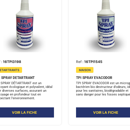
 :
16TPI3198
Ref :
16TPI1545
ETARTRANTS
MAISON
I SPRAY DETARTRANT
TPI SPRAY EVACODOR
 SPRAY DÉTARTRANT est un
TPI SPRAY EVACODOR est un microg
toyant écologique et polyvalent, idéal
bactérien bio destructeur d'odeurs, id
r diverses surfaces, assurant un
pour les sanitaires, biodégradable et
toyage en profondeur tout en
sans danger pour les fosses septique
pectant l'environnement.
VOIR LA FICHE
VOIR LA FICHE