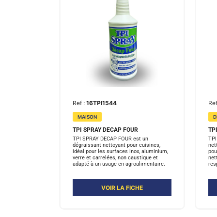
Ref :
16TPI1544
Ref
MAISON
D
TPI SPRAY DECAP FOUR
TP
TPI SPRAY DECAP FOUR est un
TPI
dégraissant nettoyant pour cuisines,
net
idéal pour les surfaces inox, aluminium,
pou
verre et carrelées, non caustique et
net
adapté à un usage en agroalimentaire.
res
VOIR LA FICHE