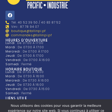
Tél. 40 52 39 50 / 40 83 87 52
Vini : 87 78 94 07
boutique@tallinpi.pf
commandes@tallinpi.pf
HEURES D'OUVERTURE
Lundi
: De 07:00 À 17:00
Mardi
: De 07:00 À 17:00
Mercredi
: De 07:00 À 17:00
Jeudi
: De 07:00 À 17:00
Vendredi
: De 07:00 À 16:00
Samedi
: Fermé
HORAIRE BOUTIQUE
Lundi
: De 07:30 À 16:00
Mardi
: De 07:30 À 16:00
Mercredi
: De 07:30 À 16:00
Jeudi
: De 07:30 À 16:00
Vendredi
: De 07:30 À 15:00
Samedi
: Fermé
LIENS UTILE
Présentation de l'entreprise
Nous rejoindre
Nous utilisons des cookies pour vous garantir la meilleure
Condition générale de vente
expérience sur notre site web. Si vous continuez à utiliser ce