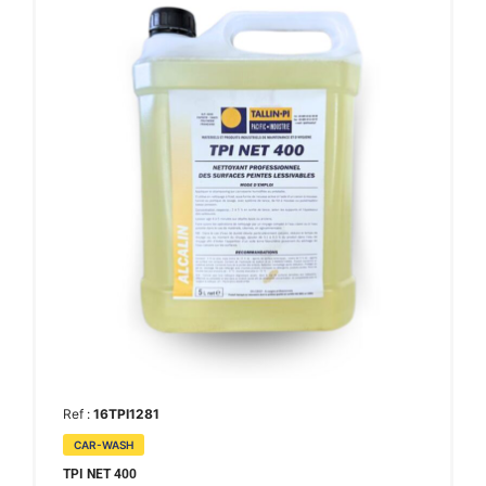
Ref :
16TPI1281
CAR-WASH
TPI NET 400