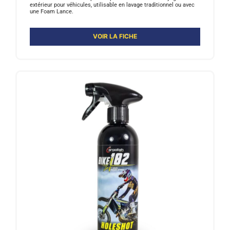
extérieur pour véhicules, utilisable en lavage traditionnel ou avec
une Foam Lance.
VOIR LA FICHE