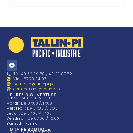
Tél. 40 52 39 50 / 40 83 87 52
Vini : 87 78 94 07
boutique@tallinpi.pf
commandes@tallinpi.pf
HEURES D'OUVERTURE
Lundi
: De 07:00 À 17:00
Mardi
: De 07:00 À 17:00
Mercredi
: De 07:00 À 17:00
Jeudi
: De 07:00 À 17:00
Vendredi
: De 07:00 À 16:00
Samedi
: Fermé
HORAIRE BOUTIQUE
Lundi
: De 07:30 À 16:00